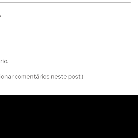
o
io.
ionar comentários neste post.)