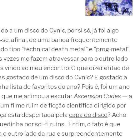
o a um disco do Cynic, por si só, já foi algo
-se, afinal, de uma banda frequentemente
do tipo “technical death metal” e “prog-metal”,
 vezes me fazem atravessar para o outro lado
 vindo ao meu encontro. O que dizer então de
as gostado de um disco do Cynic? E gostado a
ha lista de favoritos do ano? Pois é, foi um ano
 o que me animou a escutar
Ascension Codes
— a
, um filme ruim de ficção científica dirigido por
ça esta despertada pela
capa do disco
? Acho
edinha por sci-fi ruins... Enfim, o fato é que
a o outro lado da rua e surpreendentemente