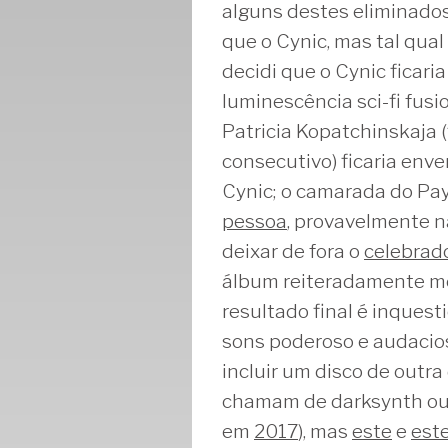
alguns destes eliminado
que o Cynic, mas tal qual
decidi que o Cynic ficaria
luminescência sci-fi fusi
Patricia Kopatchinskaja (
consecutivo) ficaria env
Cynic; o camarada do Pay
pessoa
, provavelmente 
deixar de fora o
celebrado
álbum reiteradamente me
resultado final é inques
sons poderoso e audacioso
incluir um disco de outr
chamam de darksynth ou 
em
2017
), mas
este
e
est