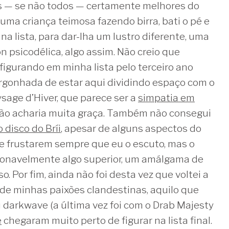
s — se não todos — certamente melhores do
 uma criança teimosa fazendo birra, bati o pé e
 na lista, para dar-lha um lustro diferente, uma
on psicodélica, algo assim. Não creio que
figurando em minha lista pelo terceiro ano
ergonhada de estar aqui dividindo espaço com o
sage d’Hiver, que parece ser a
simpatia em
não acharia muita graça. Também não consegui
 disco do Bríi
, apesar de alguns aspectos do
 frustarem sempre que eu o escuto, mas o
tionavelmente algo superior, um amálgama de
. Por fim, ainda não foi desta vez que voltei a
a de minhas paixões clandestinas, aquilo que
darkwave (a última vez foi com o Drab Majesty
e
chegaram muito perto de figurar na lista final.