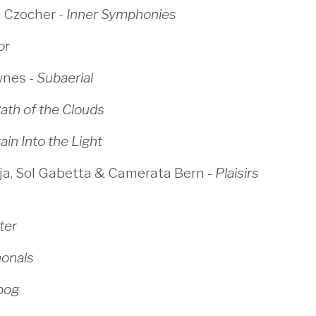
 Czocher -
Inner Symphonies
or
wnes -
Subaerial
ath of the Clouds
gain Into the Light
ja, Sol Gabetta & Camerata Bern -
Plaisirs
ter
honals
bog