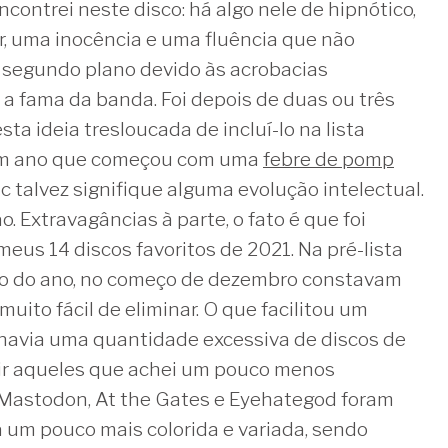
contrei neste disco: há algo nele de hipnótico,
r, uma inocência e uma fluência que não
 segundo plano devido às acrobacias
a fama da banda. Foi depois de duas ou três
ta ideia tresloucada de incluí-lo na lista
um ano que começou com uma
febre de pomp
c talvez signifique alguma evolução intelectual.
. Extravagâncias à parte, o fato é que foi
 meus 14 discos favoritos de 2021. Na pré-lista
go do ano, no começo de dezembro constavam
uito fácil de eliminar. O que facilitou um
 havia uma quantidade excessiva de discos de
uir aqueles que achei um pouco menos
 Mastodon, At the Gates e Eyehategod foram
ta um pouco mais colorida e variada, sendo