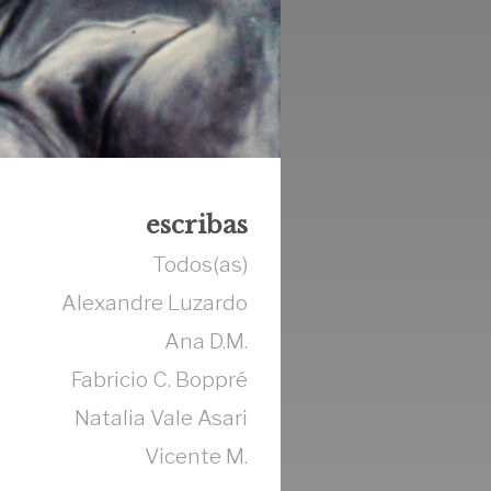
escribas
Todos(as)
Alexandre Luzardo
Ana D.M.
Fabricio C. Boppré
Natalia Vale Asari
Vicente M.