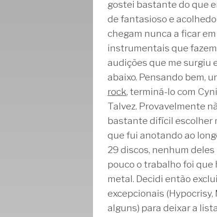
gostei bastante do que en
de fantasioso e acolhedo
chegam nunca a ficar em
instrumentais que fazem 
audições que me surgiu es
abaixo. Pensando bem, 
rock
, terminá-lo com Cyni
Talvez. Provavelmente não
bastante difícil escolher
que fui anotando ao lon
29 discos, nenhum deles m
pouco o trabalho foi que
metal. Decidi então excl
excepcionais (Hypocrisy,
alguns) para deixar a lis