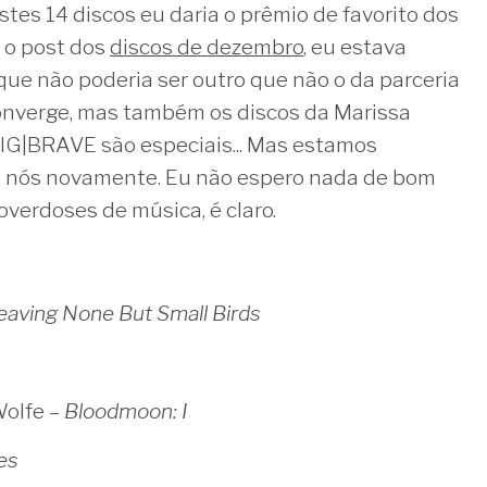
estes 14 discos eu daria o prêmio de favorito dos
i o post dos
discos de dezembro
, eu estava
ue não poderia ser outro que não o da parceria
onverge, mas também os discos da Marissa
IG|BRAVE são especiais... Mas estamos
 nós novamente. Eu não espero nada de bom
verdoses de música, é claro.
eaving None But Small Birds
olfe –
Bloodmoon: I
es