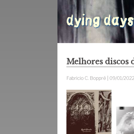
Melhores discos 
Fabricio C. Boppré |
09/01/202