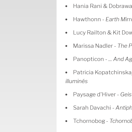
Hania Rani & Dobrawa
Hawthonn -
Earth Mirr
Lucy Railton & Kit Do
Marissa Nadler -
The P
Panopticon -
... And A
Patricia Kopatchinska
illuminés
Paysage d'Hiver -
Geis
Sarah Davachi -
Antip
Tchornobog -
Tchorno