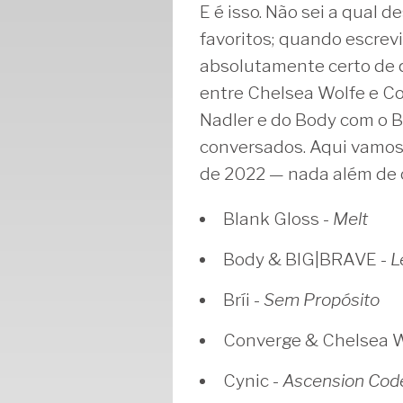
E é isso. Não sei a qual d
favoritos; quando escrev
absolutamente certo de q
entre Chelsea Wolfe e C
Nadler e do Body com o B
conversados. Aqui vamos
de 2022 — nada além de o
Blank Gloss -
Melt
Body & BIG|BRAVE -
L
Bríi -
Sem Propósito
Converge & Chelsea W
Cynic -
Ascension Cod