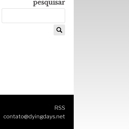
pesquisar
RSS
contato@dyingdays.net