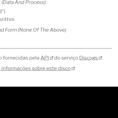
s (Data And Process):
d")
orithm
And Form (None Of The Above)
o fornecidas pela
API
do serviço
Discogs
.
s informações sobre este disco
.