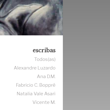
escribas
Todos(as)
Alexandre Luzardo
Ana D.M.
Fabricio C. Boppré
Natalia Vale Asari
Vicente M.