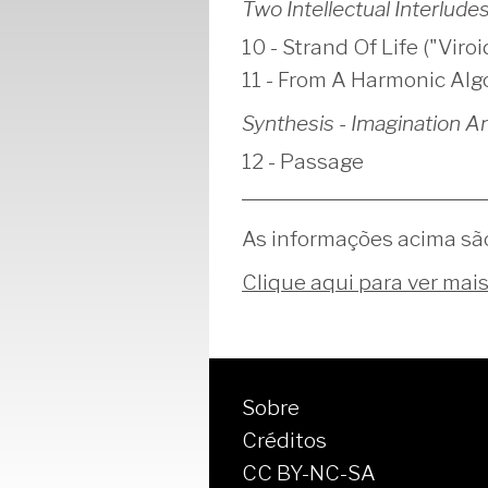
Two Intellectual Interlude
10 - Strand Of Life ("Viroi
11 - From A Harmonic Alg
Synthesis - Imagination 
12 - Passage
As informações acima sã
Clique aqui para ver mai
Sobre
Créditos
CC BY-NC-SA