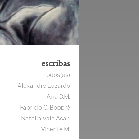
escribas
Todos(as)
Alexandre Luzardo
Ana D.M.
Fabricio C. Boppré
Natalia Vale Asari
Vicente M.