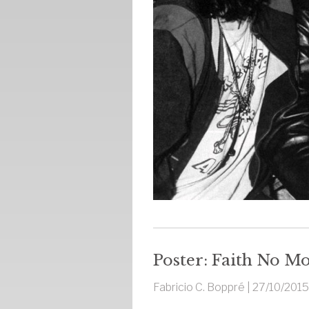
Poster: Faith No M
Fabricio C. Boppré |
27/10/2015