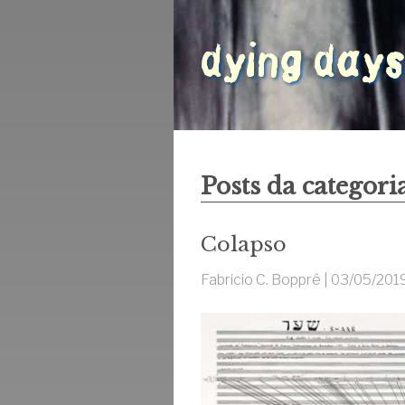
Posts da categori
Colapso
Fabricio C. Boppré |
03/05/201