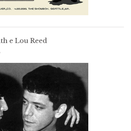
ith e Lou Reed
6