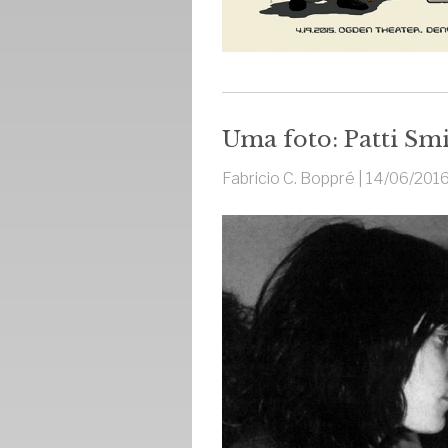
Uma foto: Patti Sm
Fabricio C. Boppré |
14/06/201