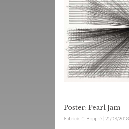
Poster: Pearl Jam
Fabricio C. Boppré |
21/03/2018