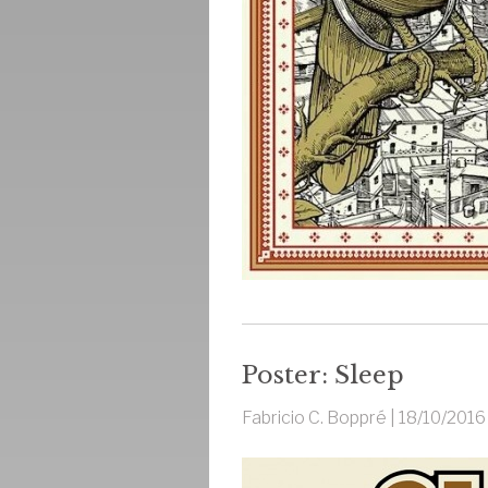
Poster: Sleep
Fabricio C. Boppré |
18/10/2016