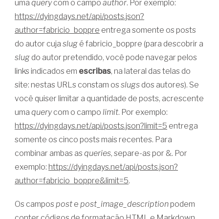
uma
query
com o campo
author
. Por exemplo:
https://dyingdays.net/api/posts.json?
author=fabricio_boppre
entrega somente os posts
do autor cuja
slug
é fabricio_boppre (para descobrir a
slug
do autor pretendido, você pode navegar pelos
links indicados em
escribas
, na lateral das telas do
site: nestas URLs constam os
slugs
dos autores). Se
você quiser limitar a quantidade de posts, acrescente
uma
query
com o campo
limit
. Por exemplo:
https://dyingdays.net/api/posts.json?limit=5
entrega
somente os cinco posts mais recentes. Para
combinar ambas as
queries
, separe-as por &. Por
exemplo:
https://dyingdays.net/api/posts.json?
author=fabricio_boppre&limit=5
.
Os campos
post
e
post_image_description
podem
conter códigos de formatação HTML e Markdown.