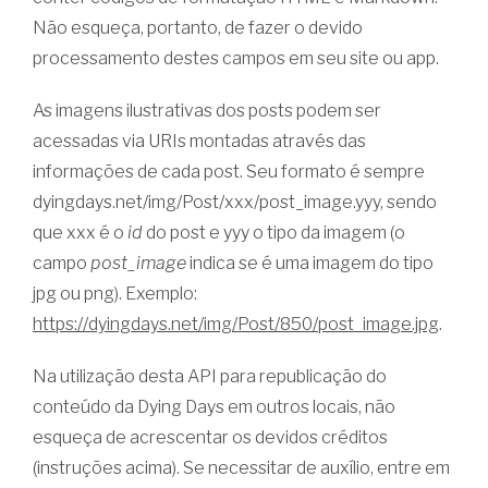
Não esqueça, portanto, de fazer o devido
processamento destes campos em seu site ou app.
As imagens ilustrativas dos posts podem ser
acessadas via URIs montadas através das
informações de cada post. Seu formato é sempre
dyingdays.net/img/Post/xxx/post_image.yyy, sendo
que xxx é o
id
do post e yyy o tipo da imagem (o
campo
post_image
indica se é uma imagem do tipo
jpg ou png). Exemplo:
https://dyingdays.net/img/Post/850/post_image.jpg
.
Na utilização desta API para republicação do
conteúdo da Dying Days em outros locais, não
esqueça de acrescentar os devidos créditos
(instruções acima). Se necessitar de auxílio, entre em