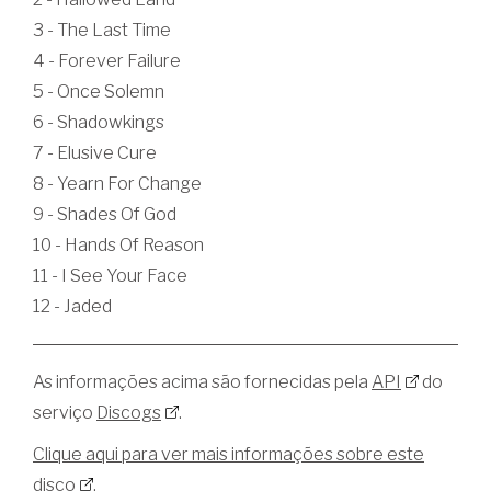
3 - The Last Time
4 - Forever Failure
5 - Once Solemn
6 - Shadowkings
7 - Elusive Cure
8 - Yearn For Change
9 - Shades Of God
10 - Hands Of Reason
11 - I See Your Face
12 - Jaded
As informações acima são fornecidas pela
API
do
serviço
Discogs
.
Clique aqui para ver mais informações sobre este
disco
.