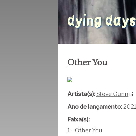
Other You
Artista(s):
Steve Gunn
Ano de lançamento:
202
Faixa(s):
1 - Other You