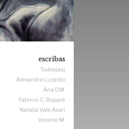
escribas
Todos(as)
Alexandre Luzardo
Ana D.M.
Fabricio C. Boppré
Natalia Vale Asari
Vicente M.