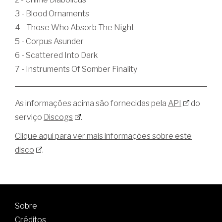
3 - Blood Ornaments
4 - Those Who Absorb The Night
5 - Corpus Asunder
6 - Scattered Into Dark
7 - Instruments Of Somber Finality
As informações acima são fornecidas pela
API
do
serviço
Discogs
.
Clique aqui para ver mais informações sobre este
disco
.
Sobre
Créditos