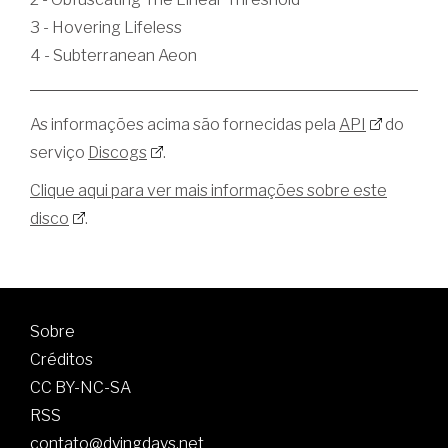
3 - Hovering Lifeless
4 - Subterranean Aeon
As informações acima são fornecidas pela
API
do
serviço
Discogs
.
Clique aqui para ver mais informações sobre este
disco
.
Sobre
Créditos
CC BY-NC-SA
RSS
contato@dyingdays.net