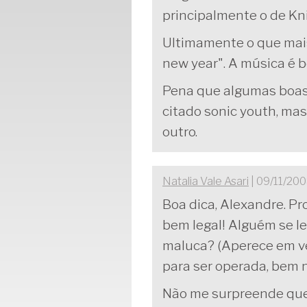
principalmente o de Kni
Ultimamente o que mais
new year". A música é bo
Pena que algumas boas 
citado sonic youth, mas
outro.
Natalia Vale Asari
| 09/11/20
Boa dica, Alexandre. Pr
bem legal! Alguém se 
maluca? (Aperece em ve
para ser operada, bem 
Não me surpreende que o