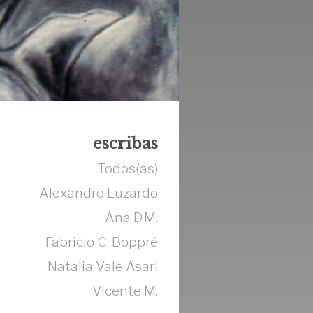
escribas
Todos(as)
Alexandre Luzardo
Ana D.M.
Fabricio C. Boppré
Natalia Vale Asari
Vicente M.