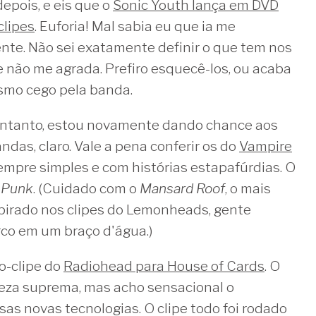
epois, e eis que o
Sonic Youth lança em DVD
clipes
. Euforia! Mal sabia eu que ia me
te. Não sei exatamente definir o que tem nos
e não me agrada. Prefiro esquecê-los, ou acaba
smo cego pela banda.
entanto, estou novamente dando chance aos
ndas, claro. Vale a pena conferir os do
Vampire
sempre simples e com histórias estapafúrdias. O
-Punk
. (Cuidado com o
Mansard Roof
, o mais
spirado nos clipes do Lemonheads, gente
co em um braço d'água.)
o-clipe do
Radiohead para House of Cards
. O
leza suprema, mas acho sensacional o
s novas tecnologias. O clipe todo foi rodado