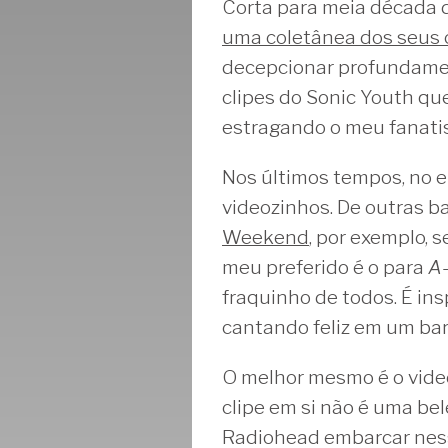
Corta para meia década d
uma coletânea dos seus 
decepcionar profundamen
clipes do Sonic Youth qu
estragando o meu fanati
Nos últimos tempos, no 
videozinhos. De outras ba
Weekend
, por exemplo, 
meu preferido é o para
A
fraquinho de todos. É in
cantando feliz em um bar
O melhor mesmo é o vide
clipe em si não é uma be
Radiohead embarcar nessa