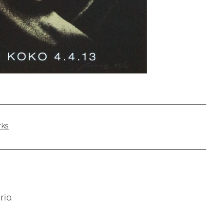
rks
io.