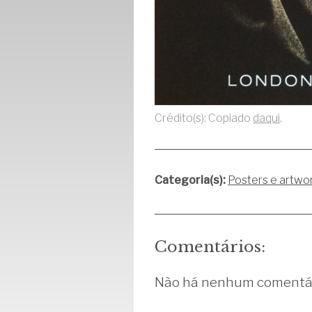
Crédito(s): Copiado
daqui
.
Categoria(s):
Posters e artwo
Comentários:
Não há nenhum comentár