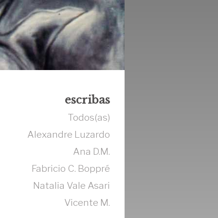
escribas
Todos(as)
Alexandre Luzardo
Ana D.M.
Fabricio C. Boppré
Natalia Vale Asari
Vicente M.