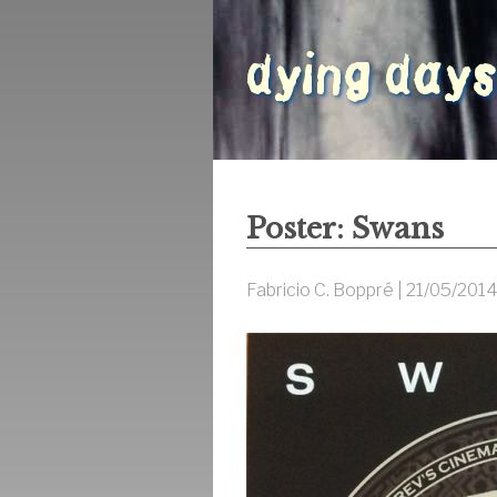
Poster: Swans
Fabricio C. Boppré |
21/05/201