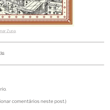
mar Zupa
.
rks
io.
ionar comentários neste post.)