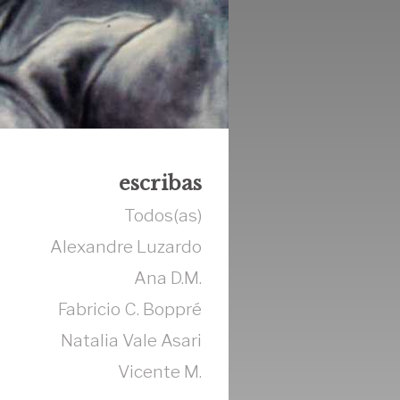
escribas
Todos(as)
Alexandre Luzardo
Ana D.M.
Fabricio C. Boppré
Natalia Vale Asari
Vicente M.