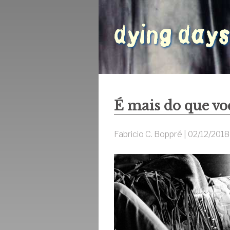
É mais do que vo
Fabricio C. Boppré |
02/12/2018