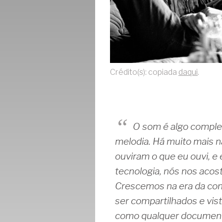
Crédito(s): copiada
daqui
.
O som é algo comple
melodia. Há muito mais n
ouviram o que eu ouvi, e
tecnologia, nós nos acos
Crescemos na era da con
ser compartilhados e vis
como qualquer documento