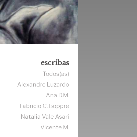
escribas
Todos(as)
Alexandre Luzardo
Ana D.M.
Fabricio C. Boppré
Natalia Vale Asari
Vicente M.