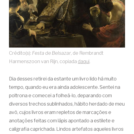
Crédito(s):
Festa de Belsazar
, de Rembrandt
Harmenszoon van Rijn, copiada
daqui
.
Dia desses retirei da estante um livro lido há muito
tempo, quando eu era ainda adolescente. Sentei na
poltrona e comecei a folheá-lo, deparando com
diversos trechos sublinhados, hábito herdado de meu
avô, cujos livros eram repletos de marcações e
anotações feitas com lápis apontado a estilete e
caligrafia caprichada. Lindos artefatos aqueles livros