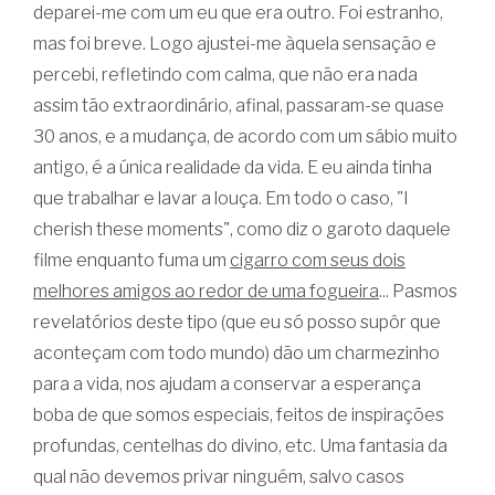
deparei-me com um eu que era outro. Foi estranho,
mas foi breve. Logo ajustei-me àquela sensação e
percebi, refletindo com calma, que não era nada
assim tão extraordinário, afinal, passaram-se quase
30 anos, e a mudança, de acordo com um sábio muito
antigo, é a única realidade da vida. E eu ainda tinha
que trabalhar e lavar a louça. Em todo o caso, "I
cherish these moments", como diz o garoto daquele
filme enquanto fuma um
cigarro com seus dois
melhores amigos ao redor de uma fogueira
... Pasmos
revelatórios deste tipo (que eu só posso supôr que
aconteçam com todo mundo) dão um charmezinho
para a vida, nos ajudam a conservar a esperança
boba de que somos especiais, feitos de inspirações
profundas, centelhas do divino, etc. Uma fantasia da
qual não devemos privar ninguém, salvo casos