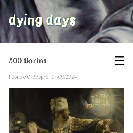
500 florins
Fabricio C. Boppré |
17/09/2024