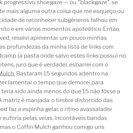
ock progressivo, shoegaze — ou "blackgaze", se
nte mais alguma outra coisa que me esqueço ou
cidade de reconhecer subgêneros falhou em
nito e em vários momentos apoteótico. Então,
aved, resolvi apimentar um pouco minhas
s profundezas da minha lista de links com
dcamp (a pasta onde salvo estes links possui no
tens, juro que é verdade), esbarrei com o
 Mulch
. Bastaram 15 segundos adentro na
azer lamentar o tempo que demorei para
teria sido ainda menos do que 15 não fôsse a
A matriz é manjada: o timbre distorcido das
d faz a espinha gelar, o ritmo avassalador
e euforia pelas veias. Incontáveis bandas
, mas o Coffin Mulch ganhou comigo uns