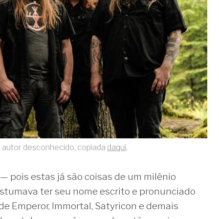
de autor desconhecido, copiada
daqui
.
 pois estas já são coisas de um milênio
stumava ter seu nome escrito e pronunciado
e Emperor, Immortal, Satyricon e demais