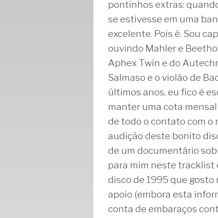
pontinhos extras: quando
se estivesse em uma band
excelente. Pois é. Sou c
ouvindo Mahler e Beetho
Aphex Twin e do Autechr
Salmaso e o violão de Ba
últimos anos, eu fico é e
manter uma cota mensal 
de todo o contato com o 
audição deste bonito dis
de um documentário sobre
para mim neste tracklist 
disco de 1995 que gosto 
apoio (embora esta info
conta de embaraços contra