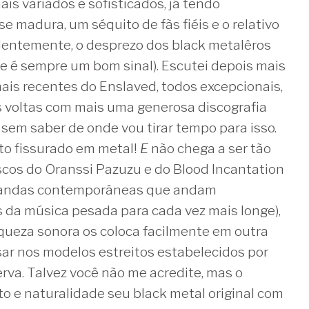
is variados e sofisticados, já tendo
e madura, um séquito de fãs fiéis e o relativo
videntemente, o desprezo dos black metalêros
ue é sempre um bom sinal). Escutei depois mais
mais recentes do Enslaved, todos excepcionais,
s voltas com mais uma generosa discografia
 sem saber de onde vou tirar tempo para isso.
eito fissurado em metal!
E
não chega a ser tão
cos do Oranssi Pazuzu e do Blood Incantation
 bandas contemporâneas que andam
 da música pesada para cada vez mais longe),
riqueza sonora os coloca facilmente em outra
sar nos modelos estreitos estabelecidos por
rva. Talvez você não me acredite, mas o
o e naturalidade seu black metal original com