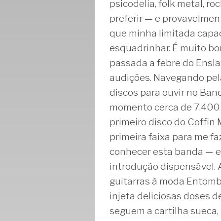
psicodelia, folk metal, r
preferir — e provavelme
que minha limitada capa
esquadrinhar. É muito bo
passada a febre do Ensl
audições. Navegando pela
discos para ouvir no Ban
momento cerca de 7.400 i
primeiro disco do Coffin
primeira faixa para me f
conhecer esta banda — e 
introdução dispensável. 
guitarras à moda Entombe
injeta deliciosas doses d
seguem a cartilha sueca