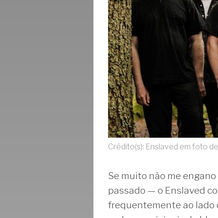
Crédito(s): Enslaved em foto 
Se muito não me engano —
passado — o Enslaved co
frequentemente ao lado d