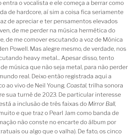
 entra o vocalista e ele começa a berrar como
a de hardcore, aí sim a coisa fica seriamente
apaz de apreciar e ter pensamentos elevados
ven, de me perder na música hermética do
e, de me comover escutando a voz de Mônica
den Powell. Mas alegre mesmo, de verdade, nos
scutando heavy metal... Apesar disso, tento
de música que não seja metal, para não perder
mundo real. Deixo então registrada aqui a
co ao vivo de Neil Young,
Coastal
, trilha sonora
 sua turnê de 2023. De particular interesse
está a inclusão de três faixas do
Mirror Ball
,
muito e que traz o Pearl Jam como banda de
rmação não conste no encarte do álbum por
tuais ou algo que o valha). De fato, os cinco