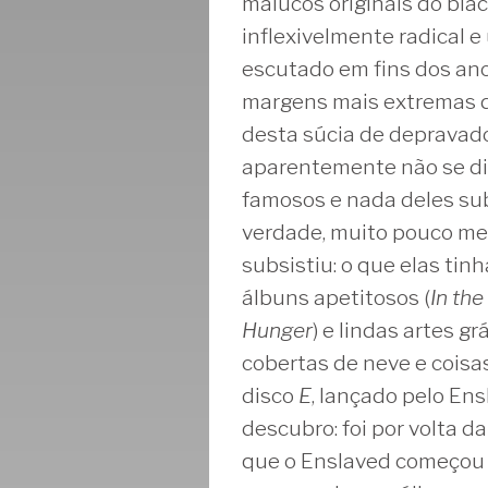
malucos originais do bla
inflexivelmente radical 
escutado em fins dos ano
margens mais extremas d
desta súcia de depravado
aparentemente não se di
famosos e nada deles sub
verdade, muito pouco me
subsistiu: o que elas ti
álbuns apetitosos (
In the
Hunger
) e lindas artes 
cobertas de neve e coisas
disco
E
, lançado pelo Ens
descubro: foi por volta 
que o Enslaved começou a