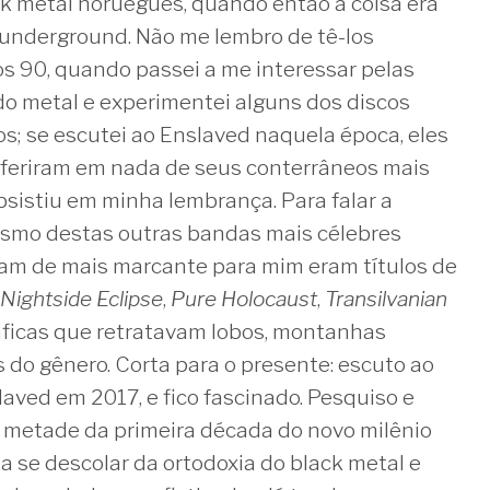
ck metal norueguês, quando então a coisa era
e underground. Não me lembro de tê-los
s 90, quando passei a me interessar pelas
o metal e experimentei alguns dos discos
s; se escutei ao Enslaved naquela época, eles
feriram em nada de seus conterrâneos mais
sistiu em minha lembrança. Para falar a
smo destas outras bandas mais célebres
nham de mais marcante para mim eram títulos de
 Nightside Eclipse
,
Pure Holocaust
,
Transilvanian
gráficas que retratavam lobos, montanhas
 do gênero. Corta para o presente: escuto ao
laved em 2017, e fico fascinado. Pesquiso e
da metade da primeira década do novo milênio
 se descolar da ortodoxia do black metal e