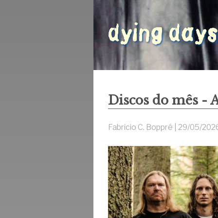
Discos do mês - 
Fabricio C. Boppré |
29/05/202