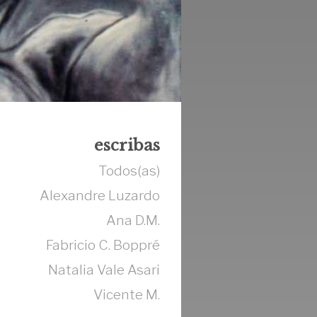
escribas
Todos(as)
Alexandre Luzardo
Ana D.M.
Fabricio C. Boppré
Natalia Vale Asari
Vicente M.