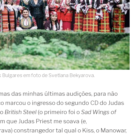
ix Bulgares em foto de Svetlana Bekyarova.
umas das minhas últimas audições, para não
ço marcou o ingresso do segundo CD do Judas
 o
British Steel
(o primeiro foi o
Sad Wings of
 em que Judas Priest me soava (e,
ava) constrangedor tal qual o Kiss, o Manowar,