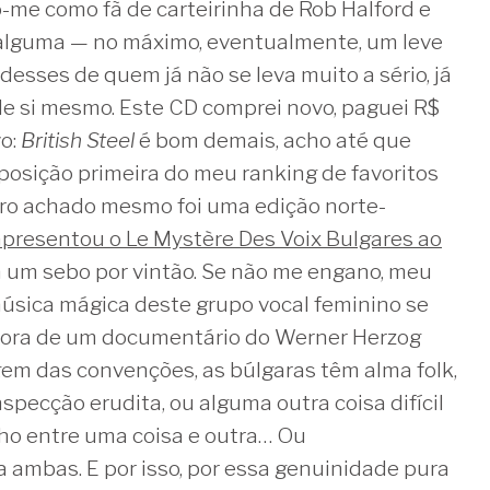
-me como fã de carteirinha de Rob Halford e
a alguma — no máximo, eventualmente, um leve
 desses de quem já não se leva muito a sério, já
de si mesmo. Este CD comprei novo, paguei R$
vo:
British Steel
é bom demais, acho até que
posição primeira do meu ranking de favoritos
iro achado mesmo foi uma edição norte-
apresentou o Le Mystère Des Voix Bulgares ao
m um sebo por vintão. Se não me engano, meu
úsica mágica deste grupo vocal feminino se
onora de um documentário do Werner Herzog
gem das convenções, as búlgaras têm alma folk,
pecção erudita, ou alguma outra coisa difícil
nho entre uma coisa e outra… Ou
ambas. E por isso, por essa genuinidade pura