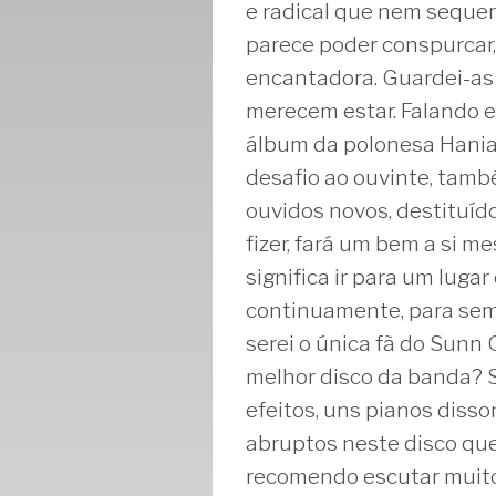
e radical que nem seque
parece poder conspurcar, 
encantadora. Guardei-as 
merecem estar. Falando em
álbum da polonesa Hania
desafio ao ouvinte, tamb
ouvidos novos, destituíd
fizer, fará um bem a si 
significa ir para um luga
continuamente, para semp
serei o única fã do Sunn O
melhor disco da banda? 
efeitos, uns pianos disso
abruptos neste disco qu
recomendo escutar muito 