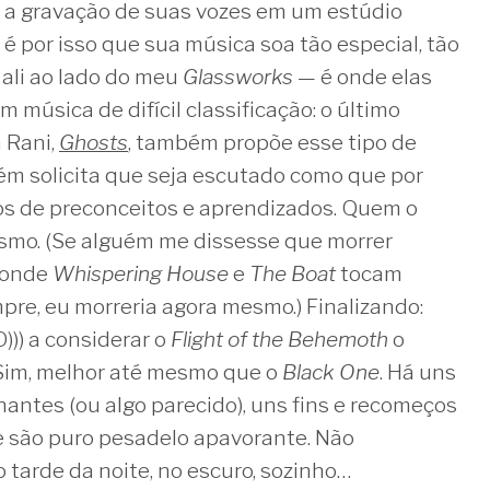
r a gravação de suas vozes em um estúdio
é por isso que sua música soa tão especial, tão
ali ao lado do meu
Glassworks
— é onde elas
 música de difícil classificação: o último
 Rani,
Ghosts
, também propõe esse tipo de
ém solicita que seja escutado como que por
os de preconceitos e aprendizados. Quem o
mesmo. (Se alguém me dissesse que morrer
r onde
Whispering House
e
The Boat
tocam
re, eu morreria agora mesmo.) Finalizando:
))) a considerar o
Flight of the Behemoth
o
Sim, melhor até mesmo que o
Black One
. Há uns
nantes (ou algo parecido), uns fins e recomeços
e são puro pesadelo apavorante. Não
tarde da noite, no escuro, sozinho…