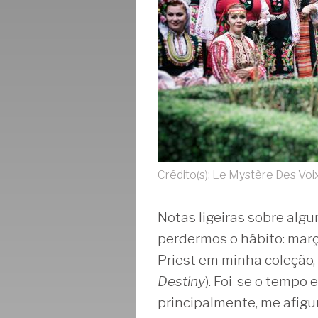
Crédito(s): Le Mystère Des Vo
Notas ligeiras sobre alg
perdermos o hábito: mar
Priest em minha coleção,
Destiny
). Foi-se o tempo
principalmente, me afigur