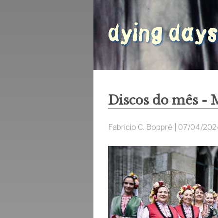
Discos do mês - 
Fabricio C. Boppré |
07/04/202