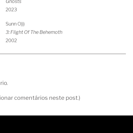
Ghosts
2023
Sunn O)))
3: Flight Of The Behemoth
2002
io.
ionar comentários neste post.)