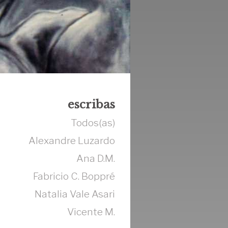
escribas
Todos(as)
Alexandre Luzardo
Ana D.M.
Fabricio C. Boppré
Natalia Vale Asari
Vicente M.