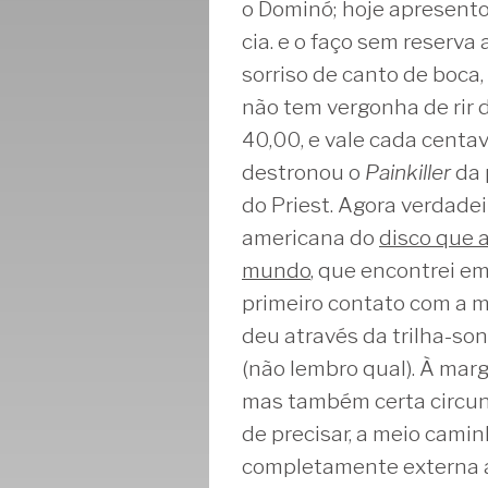
o Dominó; hoje apresento
cia. e o faço sem reserv
sorriso de canto de boca,
não tem vergonha de rir 
40,00, e vale cada centa
destronou o
Painkiller
da 
do Priest. Agora verdade
americana do
disco que 
mundo
, que encontrei e
primeiro contato com a m
deu através da trilha-s
(não lembro qual). À mar
mas também certa circuns
de precisar, a meio cami
completamente externa a 