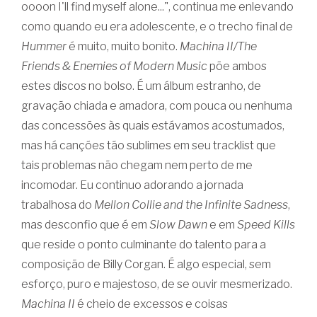
oooon I'll find myself alone...", continua me enlevando
como quando eu era adolescente, e o trecho final de
Hummer
é muito, muito bonito.
Machina II/The
Friends & Enemies of Modern Music
põe ambos
estes discos no bolso. É um álbum estranho, de
gravação chiada e amadora, com pouca ou nenhuma
das concessões às quais estávamos acostumados,
mas há canções tão sublimes em seu tracklist que
tais problemas não chegam nem perto de me
incomodar. Eu continuo adorando a jornada
trabalhosa do
Mellon Collie and the Infinite Sadness
,
mas desconfio que é em
Slow Dawn
e em
Speed Kills
que reside o ponto culminante do talento para a
composição de Billy Corgan. É algo especial, sem
esforço, puro e majestoso, de se ouvir mesmerizado.
Machina II
é cheio de excessos e coisas