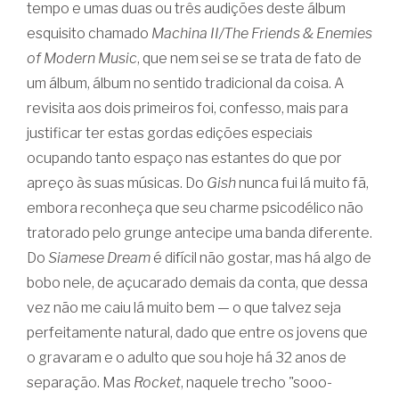
tempo e umas duas ou três audições deste álbum
esquisito chamado
Machina II/The Friends & Enemies
of Modern Music
, que nem sei se se trata de fato de
um álbum, álbum no sentido tradicional da coisa. A
revisita aos dois primeiros foi, confesso, mais para
justificar ter estas gordas edições especiais
ocupando tanto espaço nas estantes do que por
apreço às suas músicas. Do
Gish
nunca fui lá muito fã,
embora reconheça que seu charme psicodélico não
tratorado pelo grunge antecipe uma banda diferente.
Do
Siamese Dream
é difícil não gostar, mas há algo de
bobo nele, de açucarado demais da conta, que dessa
vez não me caiu lá muito bem — o que talvez seja
perfeitamente natural, dado que entre os jovens que
o gravaram e o adulto que sou hoje há 32 anos de
separação. Mas
Rocket
, naquele trecho "sooo-