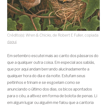
Crédito(s):
Wren & Chicks
, de Robert E Fuller, copiada
daqui
.
Em setembro escutei mais ao canto dos pássaros do
que a qualquer outra coisa. Em especial aos sabiás,
que por aqui andam berrando alucinadamente a
qualquer hora do dia e da noite. Estufam seus
peitinhos e trinam e se esgoelam como se
anunciando o último dos dias, os bicos apontados
para o céu, a altivez em forma de bolota de penas. Li
em algum lugar ou alguém me falou que a cantoria