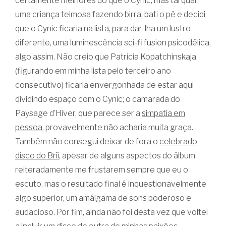
certamente melhores do que o Cynic, mas tal qual
uma criança teimosa fazendo birra, bati o pé e decidi
que o Cynic ficaria na lista, para dar-lha um lustro
diferente, uma luminescência sci-fi fusion psicodélica,
algo assim. Não creio que Patricia Kopatchinskaja
(figurando em minha lista pelo terceiro ano
consecutivo) ficaria envergonhada de estar aqui
dividindo espaço com o Cynic; o camarada do
Paysage d’Hiver, que parece ser a
simpatia em
pessoa
, provavelmente não acharia muita graça.
Também não consegui deixar de fora o
celebrado
disco do Bríi
, apesar de alguns aspectos do álbum
reiteradamente me frustarem sempre que eu o
escuto, mas o resultado final é inquestionavelmente
algo superior, um amálgama de sons poderoso e
audacioso. Por fim, ainda não foi desta vez que voltei