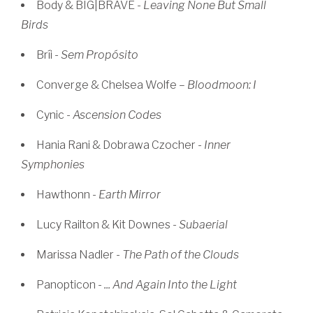
Body & BIG|BRAVE -
Leaving None But Small
Birds
Bríi -
Sem Propósito
Converge & Chelsea Wolfe –
Bloodmoon: I
Cynic -
Ascension Codes
Hania Rani & Dobrawa Czocher -
Inner
Symphonies
Hawthonn -
Earth Mirror
Lucy Railton & Kit Downes -
Subaerial
Marissa Nadler -
The Path of the Clouds
Panopticon -
... And Again Into the Light