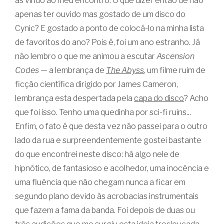
as vindo ao meu encontro. O que dizer então de não
apenas ter ouvido mas gostado de um disco do
Cynic? E gostado a ponto de colocá-lo na minha lista
de favoritos do ano? Pois é, foi um ano estranho. Já
não lembro o que me animou a escutar
Ascension
Codes
— a lembrança de
The Abyss
, um filme ruim de
ficção científica dirigido por James Cameron,
lembrança esta despertada pela
capa do disco
? Acho
que foi isso. Tenho uma quedinha por sci-fi ruins...
Enfim, o fato é que desta vez não passei para o outro
lado da rua e surpreendentemente gostei bastante
do que encontrei neste disco: há algo nele de
hipnótico, de fantasioso e acolhedor, uma inocência e
uma fluência que não chegam nunca a ficar em
segundo plano devido às acrobacias instrumentais
que fazem a fama da banda. Foi depois de duas ou