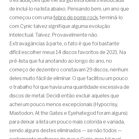
três audições que me surgiu esta ideia tresloucada
de incluí-lo na lista abaixo. Pensando bem, um ano que
começou com uma
febre de pomp rock
, terminá-lo
com Cynic talvez signifique alguma evolução
intelectual. Talvez. Provavelmente não.
Extravagâncias à parte, o fato é que foi bastante
difícil escolher meus 14 discos favoritos de 2021. Na
pré-lista que fui anotando ao longo do ano, no
começo de dezembro constavam 29 discos, nenhum
deles muito fácil de eliminar. O que facilitou um pouco
o trabalho foi que havia uma quantidade excessiva de
discos de metal. Decidi então excluir aqueles que
achei um pouco menos excepcionais (Hypocrisy,
Mastodon, At the Gates e Eyehategod foram alguns)
para deixar a lista um pouco mais colorida e variada,
sendo alguns destes eliminados — se não todos —