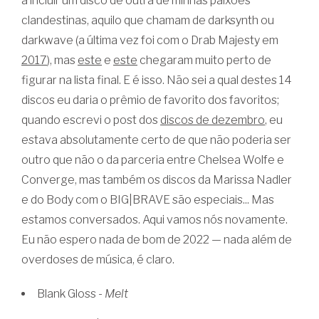
a incluir um disco de outra de minhas paixões
clandestinas, aquilo que chamam de darksynth ou
darkwave (a última vez foi com o Drab Majesty em
2017
), mas
este
e
este
chegaram muito perto de
figurar na lista final. E é isso. Não sei a qual destes 14
discos eu daria o prêmio de favorito dos favoritos;
quando escrevi o post dos
discos de dezembro
, eu
estava absolutamente certo de que não poderia ser
outro que não o da parceria entre Chelsea Wolfe e
Converge, mas também os discos da Marissa Nadler
e do Body com o BIG|BRAVE são especiais... Mas
estamos conversados. Aqui vamos nós novamente.
Eu não espero nada de bom de 2022 — nada além de
overdoses de música, é claro.
Blank Gloss -
Melt