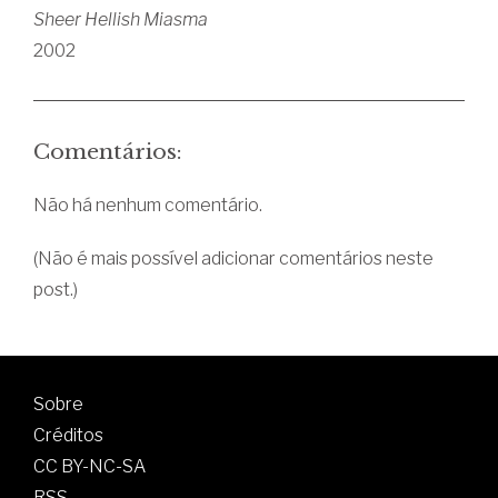
Sheer Hellish Miasma
2002
Comentários:
Não há nenhum comentário.
(Não é mais possível adicionar comentários neste
post.)
Sobre
Créditos
CC BY-NC-SA
RSS